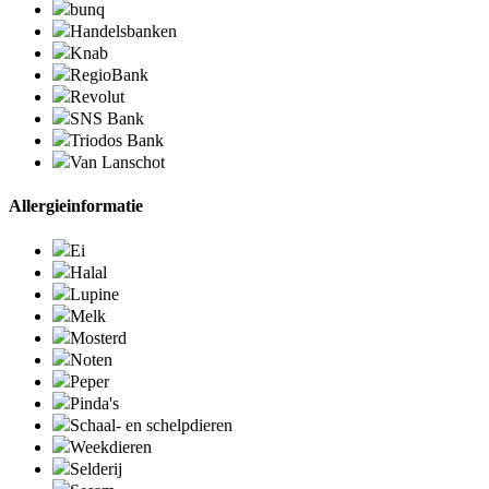
bunq
Handelsbanken
Knab
RegioBank
Revolut
SNS Bank
Triodos Bank
Van Lanschot
Allergieinformatie
Ei
Halal
Lupine
Melk
Mosterd
Noten
Peper
Pinda's
Schaal- en schelpdieren
Weekdieren
Selderij